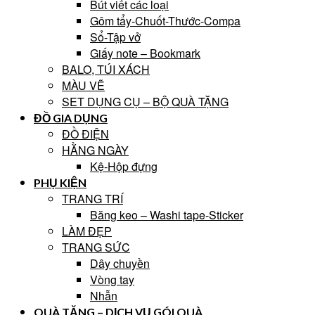
Bút viết các loại
Gôm tẩy-Chuốt-Thước-Compa
Sổ-Tập vở
Giấy note – Bookmark
BALO, TÚI XÁCH
MÀU VẼ
SET DỤNG CỤ – BỘ QUÀ TẶNG
ĐỒ GIA DỤNG
ĐỒ ĐIỆN
HẰNG NGÀY
Kệ-Hộp đựng
PHỤ KIỆN
TRANG TRÍ
Băng keo – Washi tape-Sticker
LÀM ĐẸP
TRANG SỨC
Dây chuyền
Vòng tay
Nhẫn
QUÀ TẶNG – DỊCH VỤ GÓI QUÀ