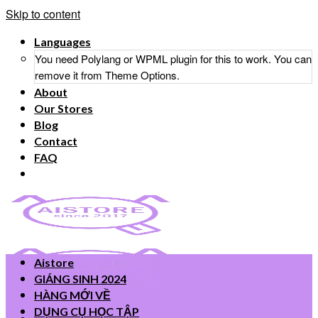
Skip to content
Languages
You need Polylang or WPML plugin for this to work. You can
remove it from Theme Options.
About
Our Stores
Blog
Contact
FAQ
Aistore
GIÁNG SINH 2024
HÀNG MỚI VỀ
DỤNG CỤ HỌC TẬP