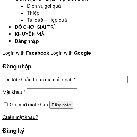
Dịch vụ gói quà
Thiệp
Túi quà – Hộp quà
ĐỒ CHƠI GIẢI TRÍ
KHUYẾN MÃI
Đăng nhập
Login with
Facebook
Login with
Google
Đăng nhập
Tên tài khoản hoặc địa chỉ email
*
Mật khẩu
*
Ghi nhớ mật khẩu
Đăng nhập
Quên mật khẩu?
Đăng ký