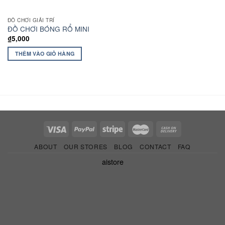
ĐỒ CHƠI GIẢI TRÍ
ĐỒ CHƠI BÓNG RỔ MINI
₫
5,000
THÊM VÀO GIỎ HÀNG
ABOUT
OUR STORES
BLOG
CONTACT
FAQ
aistore