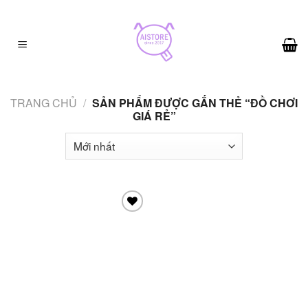
Skip
to
content
TRANG CHỦ
/
SẢN PHẨM ĐƯỢC GẮN THẺ “ĐỒ CHƠI
GIÁ RẺ”
Add to
wishlist