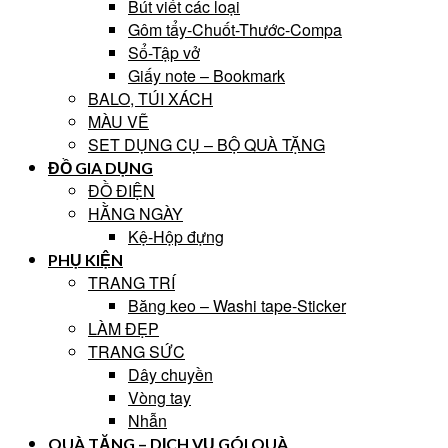
Bút viết các loại
Gôm tẩy-Chuốt-Thước-Compa
Sổ-Tập vở
Giấy note – Bookmark
BALO, TÚI XÁCH
MÀU VẼ
SET DỤNG CỤ – BỘ QUÀ TẶNG
ĐỒ GIA DỤNG
ĐỒ ĐIỆN
HẰNG NGÀY
Kệ-Hộp đựng
PHỤ KIỆN
TRANG TRÍ
Băng keo – Washi tape-Sticker
LÀM ĐẸP
TRANG SỨC
Dây chuyền
Vòng tay
Nhẫn
QUÀ TẶNG – DỊCH VỤ GÓI QUÀ