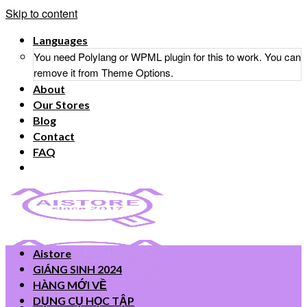
Skip to content
Languages
You need Polylang or WPML plugin for this to work. You can
remove it from Theme Options.
About
Our Stores
Blog
Contact
FAQ
Aistore
GIÁNG SINH 2024
HÀNG MỚI VỀ
DỤNG CỤ HỌC TẬP