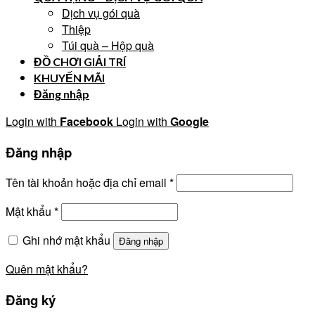
Dịch vụ gói quà
Thiệp
Túi quà – Hộp quà
ĐỒ CHƠI GIẢI TRÍ
KHUYẾN MÃI
Đăng nhập
Login with
Facebook
Login with
Google
Đăng nhập
Tên tài khoản hoặc địa chỉ email
*
Mật khẩu
*
Ghi nhớ mật khẩu
Đăng nhập
Quên mật khẩu?
Đăng ký