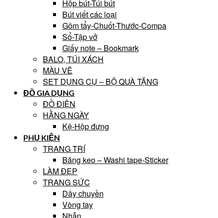
Hộp bút-Túi bút
Bút viết các loại
Gôm tẩy-Chuốt-Thước-Compa
Sổ-Tập vở
Giấy note – Bookmark
BALO, TÚI XÁCH
MÀU VẼ
SET DỤNG CỤ – BỘ QUÀ TẶNG
ĐỒ GIA DỤNG
ĐỒ ĐIỆN
HẰNG NGÀY
Kệ-Hộp đựng
PHỤ KIỆN
TRANG TRÍ
Băng keo – Washi tape-Sticker
LÀM ĐẸP
TRANG SỨC
Dây chuyền
Vòng tay
Nhẫn