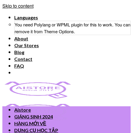
Skip to content
Languages
You need Polylang or WPML plugin for this to work. You can
remove it from Theme Options.
About
Our Stores
Blog
Contact
FAQ
Aistore
GIÁNG SINH 2024
HÀNG MỚI VỀ
DỤNG CỤ HỌC TẬP