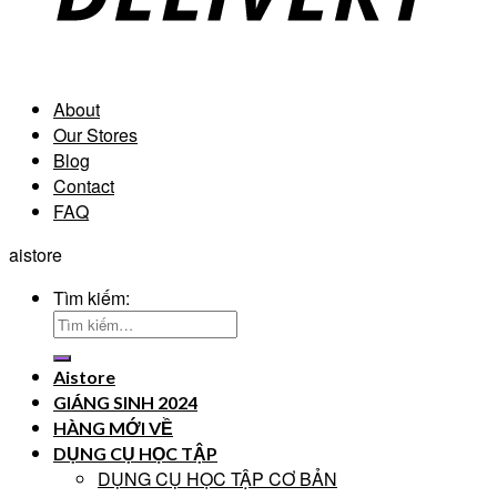
About
Our Stores
Blog
Contact
FAQ
aistore
Tìm kiếm:
Aistore
GIÁNG SINH 2024
HÀNG MỚI VỀ
DỤNG CỤ HỌC TẬP
DỤNG CỤ HỌC TẬP CƠ BẢN