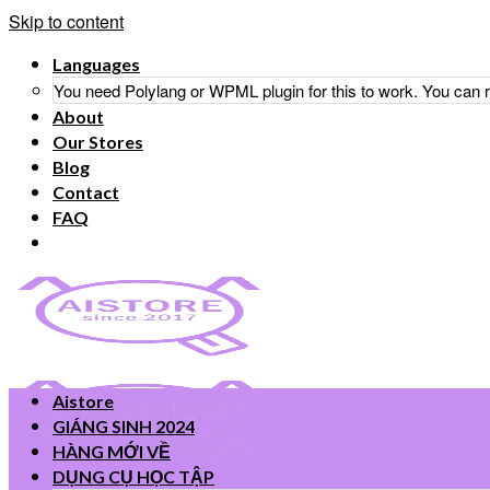
Skip to content
Languages
You need Polylang or WPML plugin for this to work. You can
About
Our Stores
Blog
Contact
FAQ
Aistore
GIÁNG SINH 2024
HÀNG MỚI VỀ
DỤNG CỤ HỌC TẬP