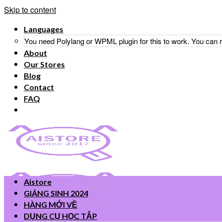
Skip to content
Languages
You need Polylang or WPML plugin for this to work. You can
About
Our Stores
Blog
Contact
FAQ
Aistore
GIÁNG SINH 2024
HÀNG MỚI VỀ
DỤNG CỤ HỌC TẬP