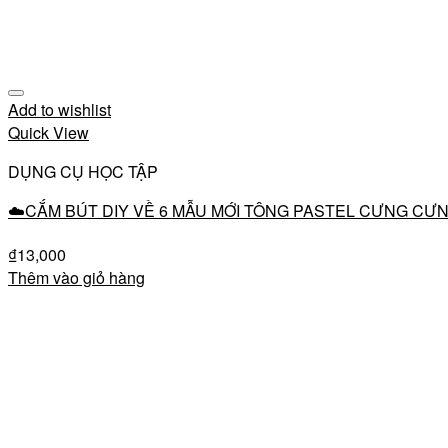
Add to wishlist
Quick View
DỤNG CỤ HỌC TẬP
☁️CẮM BÚT DIY VỀ 6 MẪU MỚI TÔNG PASTEL CƯNG CƯN
₫
13,000
Thêm vào giỏ hàng