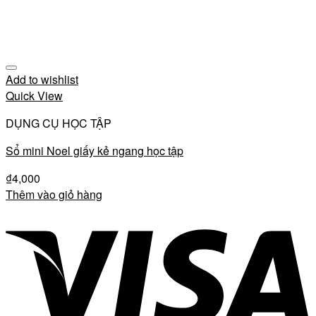
Add to wishlist
Quick View
DỤNG CỤ HỌC TẬP
Sổ mini Noel giấy kẻ ngang học tập
₫
4,000
Thêm vào giỏ hàng