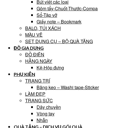
Bút viết các loại
Gôm tẩy-Chuốt-Thước-Compa
Sổ-Tập vở
Giấy note – Bookmark
BALO, TÚI XÁCH
MÀU VẼ
SET DỤNG CỤ – BỘ QUÀ TẶNG
ĐỒ GIA DỤNG
ĐỒ ĐIỆN
HẰNG NGÀY
Kệ-Hộp đựng
PHỤ KIỆN
TRANG TRÍ
Băng keo – Washi tape-Sticker
LÀM ĐẸP
TRANG SỨC
Dây chuyền
Vòng tay
Nhẫn
QUÀ TẶNG – DỊCH VỤ GÓI QUÀ