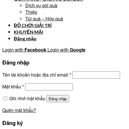
Dịch vụ gói quà
Thiệp
Túi quà – Hộp quà
ĐỒ CHƠI GIẢI TRÍ
KHUYẾN MÃI
Đăng nhập
Login with
Facebook
Login with
Google
Đăng nhập
Tên tài khoản hoặc địa chỉ email
*
Mật khẩu
*
Ghi nhớ mật khẩu
Đăng nhập
Quên mật khẩu?
Đăng ký