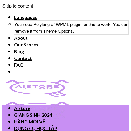
Skip to content
Languages
You need Polylang or WPML plugin for this to work. You can
remove it from Theme Options.
About
Our Stores
Blog
Contact
FAQ
Aistore
GIÁNG SINH 2024
HÀNG MỚI VỀ
DỤNG CỤ HỌC TẬP