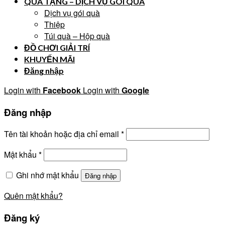
QUÀ TẶNG – DỊCH VỤ GÓI QUÀ
Dịch vụ gói quà
Thiệp
Túi quà – Hộp quà
ĐỒ CHƠI GIẢI TRÍ
KHUYẾN MÃI
Đăng nhập
Login with
Facebook
Login with
Google
Đăng nhập
Tên tài khoản hoặc địa chỉ email
*
Mật khẩu
*
Ghi nhớ mật khẩu
Đăng nhập
Quên mật khẩu?
Đăng ký