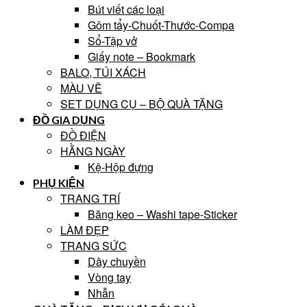
Bút viết các loại
Gôm tẩy-Chuốt-Thước-Compa
Sổ-Tập vở
Giấy note – Bookmark
BALO, TÚI XÁCH
MÀU VẼ
SET DỤNG CỤ – BỘ QUÀ TẶNG
ĐỒ GIA DỤNG
ĐỒ ĐIỆN
HẰNG NGÀY
Kệ-Hộp đựng
PHỤ KIỆN
TRANG TRÍ
Băng keo – Washi tape-Sticker
LÀM ĐẸP
TRANG SỨC
Dây chuyền
Vòng tay
Nhẫn