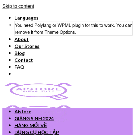
Skip to content
Languages
You need Polylang or WPML plugin for this to work. You can
remove it from Theme Options.
About
Our Stores
Blog
Contact
FAQ
Aistore
GIÁNG SINH 2024
HÀNG MỚI VỀ
DỤNG CỤ HỌC TẬP