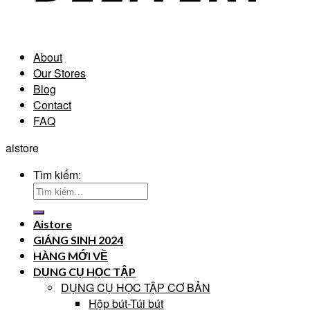
About
Our Stores
Blog
Contact
FAQ
aistore
Tìm kiếm:
Aistore
GIÁNG SINH 2024
HÀNG MỚI VỀ
DỤNG CỤ HỌC TẬP
DỤNG CỤ HỌC TẬP CƠ BẢN
Hộp bút-Túi bút