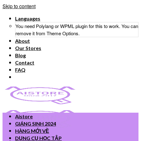
Skip to content
Languages
You need Polylang or WPML plugin for this to work. You can
remove it from Theme Options.
About
Our Stores
Blog
Contact
FAQ
Aistore
GIÁNG SINH 2024
HÀNG MỚI VỀ
DỤNG CỤ HỌC TẬP