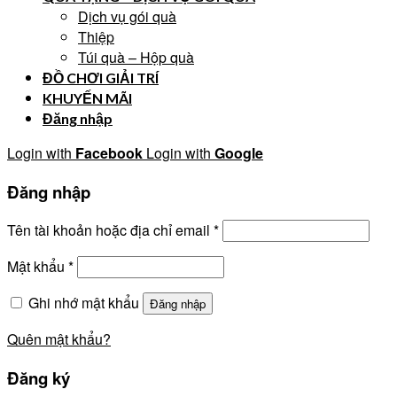
Dịch vụ gói quà
Thiệp
Túi quà – Hộp quà
ĐỒ CHƠI GIẢI TRÍ
KHUYẾN MÃI
Đăng nhập
Login with
Facebook
Login with
Google
Đăng nhập
Tên tài khoản hoặc địa chỉ email
*
Mật khẩu
*
Ghi nhớ mật khẩu
Đăng nhập
Quên mật khẩu?
Đăng ký