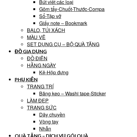
Bút viết các loại
Gôm tẩy-Chuốt-Thước-Compa
Sổ-Tập vở
Giấy note – Bookmark
BALO, TÚI XÁCH
MÀU VẼ
SET DỤNG CỤ – BỘ QUÀ TẶNG
ĐỒ GIA DỤNG
ĐỒ ĐIỆN
HẰNG NGÀY
Kệ-Hộp đựng
PHỤ KIỆN
TRANG TRÍ
Băng keo – Washi tape-Sticker
LÀM ĐẸP
TRANG SỨC
Dây chuyền
Vòng tay
Nhẫn
QUÀ TẶNG – DỊCH VỤ GÓI QUÀ