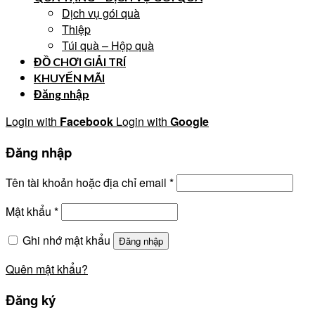
Dịch vụ gói quà
Thiệp
Túi quà – Hộp quà
ĐỒ CHƠI GIẢI TRÍ
KHUYẾN MÃI
Đăng nhập
Login with
Facebook
Login with
Google
Đăng nhập
Tên tài khoản hoặc địa chỉ email
*
Mật khẩu
*
Ghi nhớ mật khẩu
Đăng nhập
Quên mật khẩu?
Đăng ký