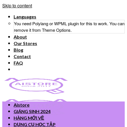
Skip to content
Languages
You need Polylang or WPML plugin for this to work. You can
remove it from Theme Options.
About
Our Stores
Blog
Contact
FAQ
Aistore
GIÁNG SINH 2024
HÀNG MỚI VỀ
DỤNG CỤ HỌC TẬP