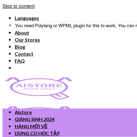
Skip to content
Languages
You need Polylang or WPML plugin for this to work. You can
About
Our Stores
Blog
Contact
FAQ
Aistore
GIÁNG SINH 2024
HÀNG MỚI VỀ
DỤNG CỤ HỌC TẬP