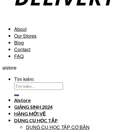
About
Our Stores
Blog
Contact
FAQ
aistore
Tìm kiếm:
Aistore
GIÁNG SINH 2024
HÀNG MỚI VỀ
DỤNG CỤ HỌC TẬP
DỤNG CỤ HỌC TẬP CƠ BẢN