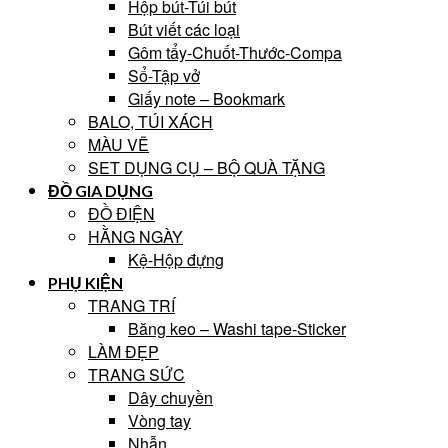
Hộp bút-Túi bút
Bút viết các loại
Gôm tẩy-Chuốt-Thước-Compa
Sổ-Tập vở
Giấy note – Bookmark
BALO, TÚI XÁCH
MÀU VẼ
SET DỤNG CỤ – BỘ QUÀ TẶNG
ĐỒ GIA DỤNG
ĐỒ ĐIỆN
HẰNG NGÀY
Kệ-Hộp đựng
PHỤ KIỆN
TRANG TRÍ
Băng keo – Washi tape-Sticker
LÀM ĐẸP
TRANG SỨC
Dây chuyền
Vòng tay
Nhẫn