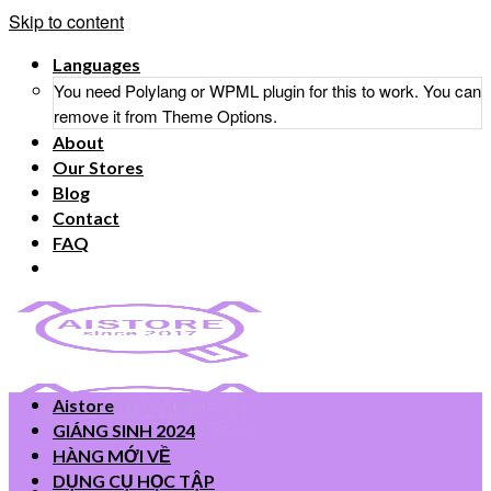
Skip to content
Languages
You need Polylang or WPML plugin for this to work. You can
remove it from Theme Options.
About
Our Stores
Blog
Contact
FAQ
Aistore
GIÁNG SINH 2024
HÀNG MỚI VỀ
DỤNG CỤ HỌC TẬP