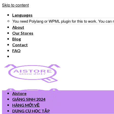
Skip to content
Languages
You need Polylang or WPML plugin for this to work. You can
About
Our Stores
Blog
Contact
FAQ
Aistore
GIÁNG SINH 2024
HÀNG MỚI VỀ
DỤNG CỤ HỌC TẬP