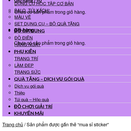
Giỏ hàng /
₫
0
DỤNG CỤ HỌC TẬP CƠ BẢN
BALO, TÚI XÁCH
Chưa có sản phẩm trong giỏ hàng.
MÀU VẼ
SET DỤNG CỤ – BỘ QUÀ TẶNG
Giỏ hàng
ĐỒ GIA DỤNG
ĐỒ ĐIỆN
Chưa có sản phẩm trong giỏ hàng.
HẰNG NGÀY
PHỤ KIỆN
TRANG TRÍ
LÀM ĐẸP
TRANG SỨC
QUÀ TẶNG – DỊCH VỤ GÓI QUÀ
Dịch vụ gói quà
Thiệp
Túi quà – Hộp quà
ĐỒ CHƠI GIẢI TRÍ
KHUYẾN MÃI
Trang chủ
/
Sản phẩm được gắn thẻ “mua sỉ sticker”