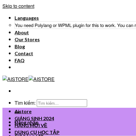
Skip to content
Languages
You need Polylang or WPML plugin for this to work. You can
About
Our Stores
Blog
Contact
FAQ
Tìm kiếm:
Aistore
GIÁNG SINH 2024
Đăng nhập
HÀNG MỚI VỀ
DỤNG CỤ HỌC TẬP