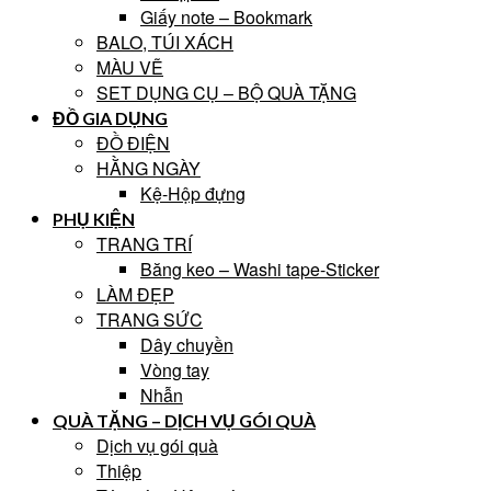
Giấy note – Bookmark
BALO, TÚI XÁCH
MÀU VẼ
SET DỤNG CỤ – BỘ QUÀ TẶNG
ĐỒ GIA DỤNG
ĐỒ ĐIỆN
HẰNG NGÀY
Kệ-Hộp đựng
PHỤ KIỆN
TRANG TRÍ
Băng keo – Washi tape-Sticker
LÀM ĐẸP
TRANG SỨC
Dây chuyền
Vòng tay
Nhẫn
QUÀ TẶNG – DỊCH VỤ GÓI QUÀ
Dịch vụ gói quà
Thiệp