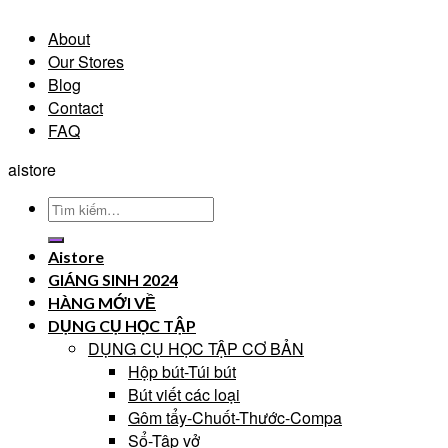
About
Our Stores
Blog
Contact
FAQ
aistore
Tìm
kiếm:
Aistore
GIÁNG SINH 2024
HÀNG MỚI VỀ
DỤNG CỤ HỌC TẬP
DỤNG CỤ HỌC TẬP CƠ BẢN
Hộp bút-Túi bút
Bút viết các loại
Gôm tẩy-Chuốt-Thước-Compa
Sổ-Tập vở