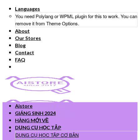
Skip
Languages
to
You need Polylang or WPML plugin for this to work. You can
content
remove it from Theme Options.
About
Our Stores
Blog
Contact
FAQ
Aistore
GIÁNG SINH 2024
HÀNG MỚI VỀ
DỤNG CỤ HỌC TẬP
DỤNG CỤ HỌC TẬP CƠ BẢN