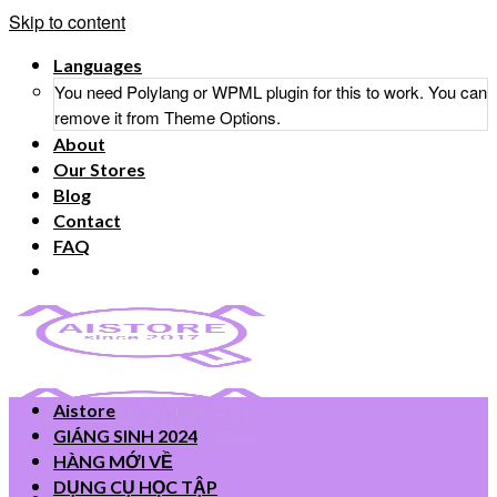
Skip to content
Languages
You need Polylang or WPML plugin for this to work. You can
remove it from Theme Options.
About
Our Stores
Blog
Contact
FAQ
Aistore
GIÁNG SINH 2024
HÀNG MỚI VỀ
DỤNG CỤ HỌC TẬP