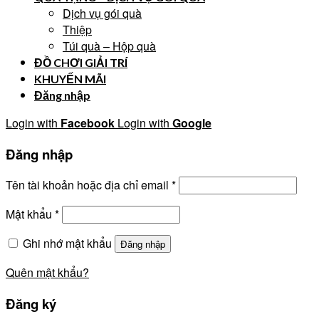
Dịch vụ gói quà
Thiệp
Túi quà – Hộp quà
ĐỒ CHƠI GIẢI TRÍ
KHUYẾN MÃI
Đăng nhập
Login with
Facebook
Login with
Google
Đăng nhập
Tên tài khoản hoặc địa chỉ email
*
Mật khẩu
*
Ghi nhớ mật khẩu
Đăng nhập
Quên mật khẩu?
Đăng ký