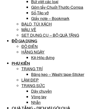
Bút viết các loại
Gôm tẩy-Chuốt-Thước-Compa
Sổ-Tập vở
Giấy note – Bookmark
BALO, TÚI XÁCH
MÀU VẼ
SET DỤNG CỤ – BỘ QUÀ TẶNG
ĐỒ GIA DỤNG
ĐỒ ĐIỆN
HẰNG NGÀY
Kệ-Hộp đựng
PHỤ KIỆN
TRANG TRÍ
Băng keo – Washi tape-Sticker
LÀM ĐẸP
TRANG SỨC
Dây chuyền
Vòng tay
Nhẫn
QUÀ TẶNG – DỊCH VỤ GÓI QUÀ