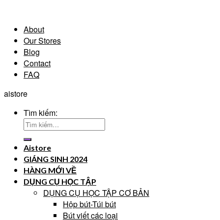
About
Our Stores
Blog
Contact
FAQ
aistore
Tìm kiếm:
Aistore
GIÁNG SINH 2024
HÀNG MỚI VỀ
DỤNG CỤ HỌC TẬP
DỤNG CỤ HỌC TẬP CƠ BẢN
Hộp bút-Túi bút
Bút viết các loại