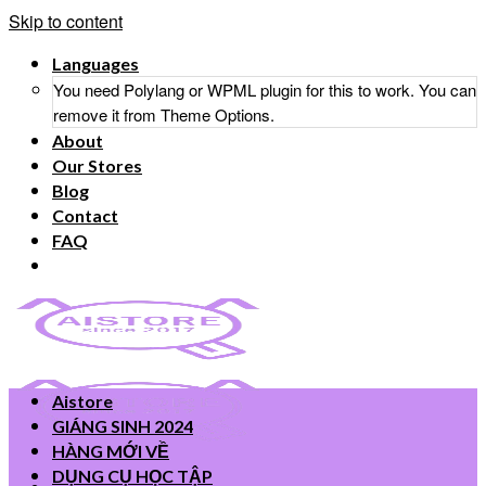
Skip to content
Languages
You need Polylang or WPML plugin for this to work. You can
remove it from Theme Options.
About
Our Stores
Blog
Contact
FAQ
Aistore
GIÁNG SINH 2024
HÀNG MỚI VỀ
DỤNG CỤ HỌC TẬP