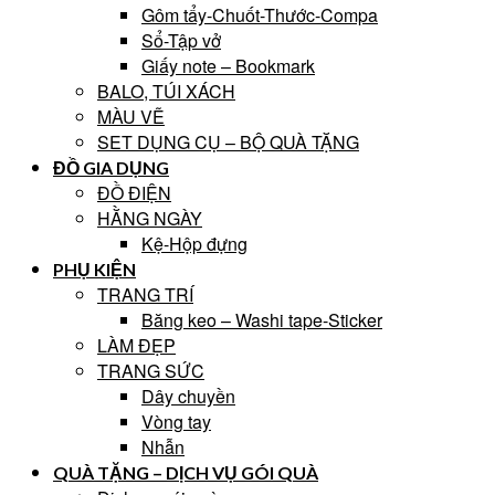
Gôm tẩy-Chuốt-Thước-Compa
Sổ-Tập vở
Giấy note – Bookmark
BALO, TÚI XÁCH
MÀU VẼ
SET DỤNG CỤ – BỘ QUÀ TẶNG
ĐỒ GIA DỤNG
ĐỒ ĐIỆN
HẰNG NGÀY
Kệ-Hộp đựng
PHỤ KIỆN
TRANG TRÍ
Băng keo – Washi tape-Sticker
LÀM ĐẸP
TRANG SỨC
Dây chuyền
Vòng tay
Nhẫn
QUÀ TẶNG – DỊCH VỤ GÓI QUÀ