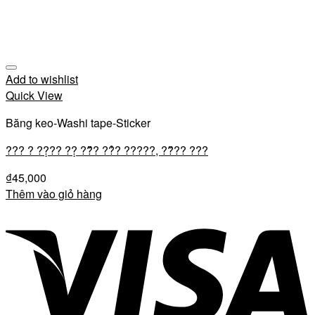
Add to wishlist
Quick View
Băng keo-Washi tape-Sticker
??? ? ??̣?? ??̣ ??̆́? ??̉? ?????, ??̆?? ???
₫
45,000
Thêm vào giỏ hàng