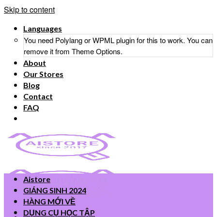
Skip to content
Languages
You need Polylang or WPML plugin for this to work. You can
remove it from Theme Options.
About
Our Stores
Blog
Contact
FAQ
Aistore
GIÁNG SINH 2024
HÀNG MỚI VỀ
DỤNG CỤ HỌC TẬP