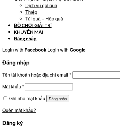
Dịch vụ gói quà
Thiệp
Túi quà – Hộp quà
ĐỒ CHƠI GIẢI TRÍ
KHUYẾN MÃI
Đăng nhập
Login with
Facebook
Login with
Google
Đăng nhập
Tên tài khoản hoặc địa chỉ email
*
Mật khẩu
*
Ghi nhớ mật khẩu
Đăng nhập
Quên mật khẩu?
Đăng ký