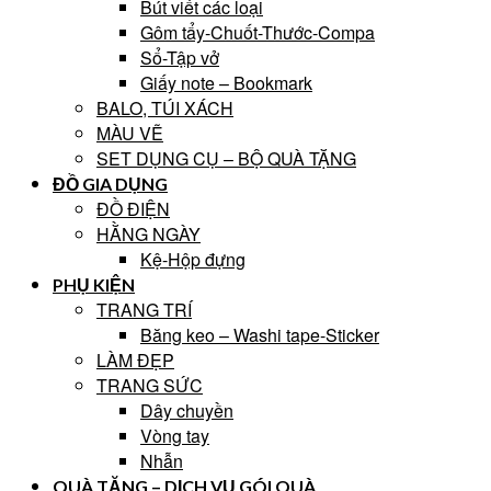
Bút viết các loại
Gôm tẩy-Chuốt-Thước-Compa
Sổ-Tập vở
Giấy note – Bookmark
BALO, TÚI XÁCH
MÀU VẼ
SET DỤNG CỤ – BỘ QUÀ TẶNG
ĐỒ GIA DỤNG
ĐỒ ĐIỆN
HẰNG NGÀY
Kệ-Hộp đựng
PHỤ KIỆN
TRANG TRÍ
Băng keo – Washi tape-Sticker
LÀM ĐẸP
TRANG SỨC
Dây chuyền
Vòng tay
Nhẫn
QUÀ TẶNG – DỊCH VỤ GÓI QUÀ