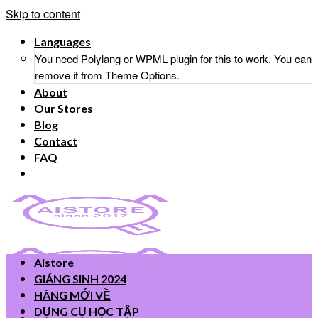
Skip to content
Languages
You need Polylang or WPML plugin for this to work. You can
remove it from Theme Options.
About
Our Stores
Blog
Contact
FAQ
Aistore
GIÁNG SINH 2024
HÀNG MỚI VỀ
DỤNG CỤ HỌC TẬP