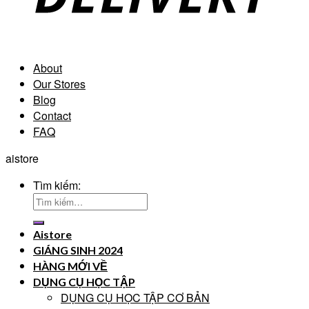
About
Our Stores
Blog
Contact
FAQ
aistore
Tìm kiếm:
Aistore
GIÁNG SINH 2024
HÀNG MỚI VỀ
DỤNG CỤ HỌC TẬP
DỤNG CỤ HỌC TẬP CƠ BẢN