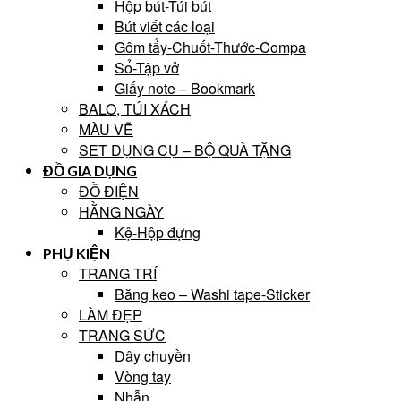
Hộp bút-Túi bút
Bút viết các loại
Gôm tẩy-Chuốt-Thước-Compa
Sổ-Tập vở
Giấy note – Bookmark
BALO, TÚI XÁCH
MÀU VẼ
SET DỤNG CỤ – BỘ QUÀ TẶNG
ĐỒ GIA DỤNG
ĐỒ ĐIỆN
HẰNG NGÀY
Kệ-Hộp đựng
PHỤ KIỆN
TRANG TRÍ
Băng keo – Washi tape-Sticker
LÀM ĐẸP
TRANG SỨC
Dây chuyền
Vòng tay
Nhẫn