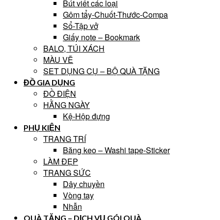
Bút viết các loại
Gôm tẩy-Chuốt-Thước-Compa
Sổ-Tập vở
Giấy note – Bookmark
BALO, TÚI XÁCH
MÀU VẼ
SET DỤNG CỤ – BỘ QUÀ TẶNG
ĐỒ GIA DỤNG
ĐỒ ĐIỆN
HẰNG NGÀY
Kệ-Hộp đựng
PHỤ KIỆN
TRANG TRÍ
Băng keo – Washi tape-Sticker
LÀM ĐẸP
TRANG SỨC
Dây chuyền
Vòng tay
Nhẫn
QUÀ TẶNG – DỊCH VỤ GÓI QUÀ