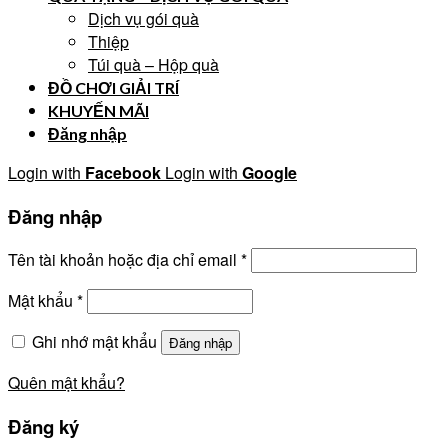
Dịch vụ gói quà
Thiệp
Túi quà – Hộp quà
ĐỒ CHƠI GIẢI TRÍ
KHUYẾN MÃI
Đăng nhập
Login with
Facebook
Login with
Google
Đăng nhập
Tên tài khoản hoặc địa chỉ email
*
Mật khẩu
*
Ghi nhớ mật khẩu
Đăng nhập
Quên mật khẩu?
Đăng ký