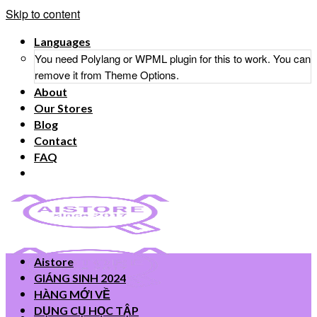
Skip to content
Languages
You need Polylang or WPML plugin for this to work. You can
remove it from Theme Options.
About
Our Stores
Blog
Contact
FAQ
Aistore
GIÁNG SINH 2024
HÀNG MỚI VỀ
DỤNG CỤ HỌC TẬP