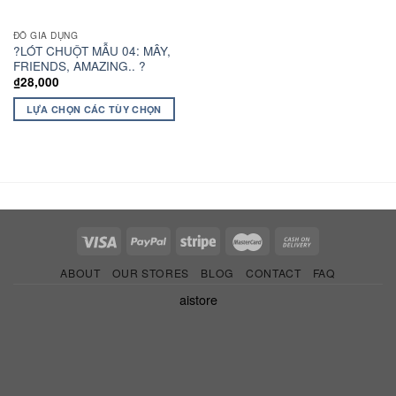
ĐỒ GIA DỤNG
?LÓT CHUỘT MẪU 04: MÂY,
FRIENDS, AMAZING.. ?
₫
28,000
LỰA CHỌN CÁC TÙY CHỌN
ABOUT
OUR STORES
BLOG
CONTACT
FAQ
aistore