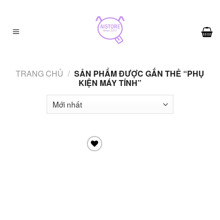
Skip
to
content
TRANG CHỦ
/
SẢN PHẨM ĐƯỢC GẮN THẺ “PHỤ
KIỆN MÁY TÍNH”
Add to
wishlist