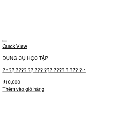
Add to wishlist
Quick View
DỤNG CỤ HỌC TẬP
?‍♀️??̣̂ ??̣?? ??̣ ??̣? ??̣̂? ???̂́? ? ??́? ?‍♂️
₫
10,000
Thêm vào giỏ hàng