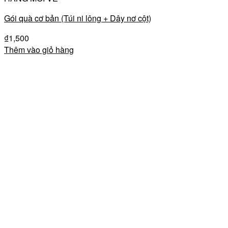
Gói quà cơ bản (Túi ni lông + Dây nơ cột)
₫
1,500
Thêm vào giỏ hàng