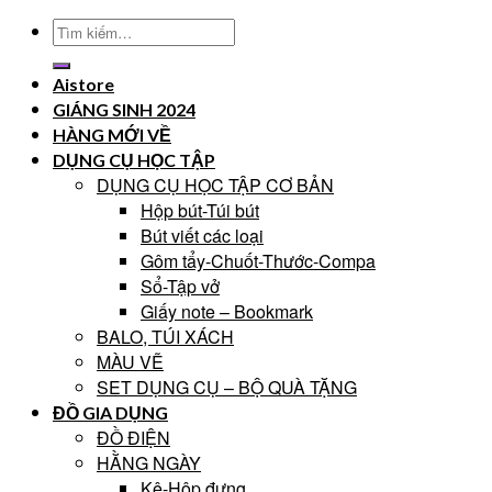
Tìm
kiếm:
Aistore
GIÁNG SINH 2024
HÀNG MỚI VỀ
DỤNG CỤ HỌC TẬP
DỤNG CỤ HỌC TẬP CƠ BẢN
Hộp bút-Túi bút
Bút viết các loại
Gôm tẩy-Chuốt-Thước-Compa
Sổ-Tập vở
Giấy note – Bookmark
BALO, TÚI XÁCH
MÀU VẼ
SET DỤNG CỤ – BỘ QUÀ TẶNG
ĐỒ GIA DỤNG
ĐỒ ĐIỆN
HẰNG NGÀY
Kệ-Hộp đựng