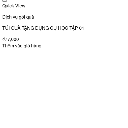
Add to wishlist
Quick View
Dịch vụ gói quà
TÚI QUÀ TẶNG DỤNG CỤ HỌC TẬP 01
₫
77,000
Thêm vào giỏ hàng