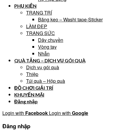
PHỤ KIỆN
TRANG TRÍ
Băng keo – Washi tape-Sticker
LÀM ĐẸP
TRANG SỨC
Dây chuyền
Vòng tay
Nhẫn
QUÀ TẶNG – DỊCH VỤ GÓI QUÀ
Dịch vụ gói quà
Thiệp
Túi quà – Hộp quà
ĐỒ CHƠI GIẢI TRÍ
KHUYẾN MÃI
Đăng nhập
Login with
Facebook
Login with
Google
Đăng nhập