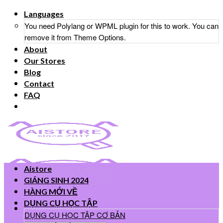
Skip
Languages
to
You need Polylang or WPML plugin for this to work. You can
content
remove it from Theme Options.
About
Our Stores
Blog
Contact
FAQ
Aistore
GIÁNG SINH 2024
HÀNG MỚI VỀ
DỤNG CỤ HỌC TẬP
DỤNG CỤ HỌC TẬP CƠ BẢN