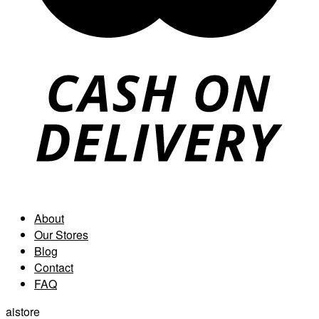
About
Our Stores
Blog
Contact
FAQ
aistore