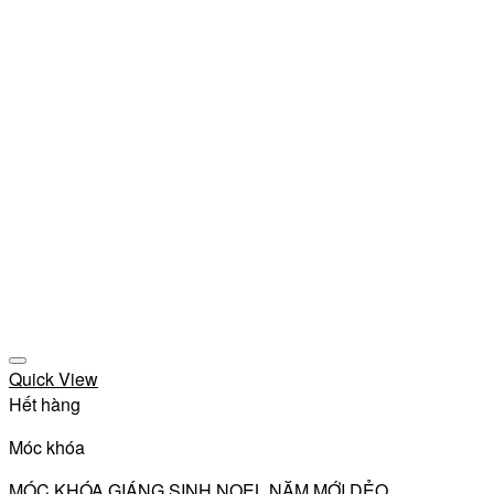
Add to wishlist
Quick View
Hết hàng
Móc khóa
MÓC KHÓA GIÁNG SINH NOEL NĂM MỚI DẺO