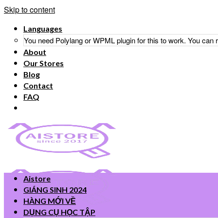
Skip to content
Languages
You need Polylang or WPML plugin for this to work. You can
About
Our Stores
Blog
Contact
FAQ
Aistore
GIÁNG SINH 2024
HÀNG MỚI VỀ
DỤNG CỤ HỌC TẬP