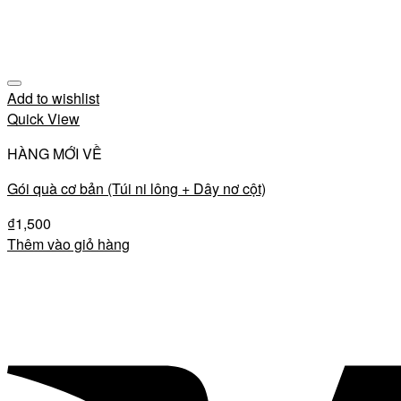
Add to wishlist
Quick View
HÀNG MỚI VỀ
Gói quà cơ bản (Túi ni lông + Dây nơ cột)
₫
1,500
Thêm vào giỏ hàng