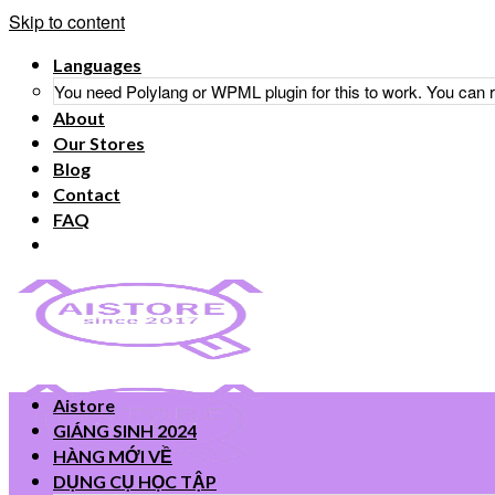
Skip to content
Languages
You need Polylang or WPML plugin for this to work. You can
About
Our Stores
Blog
Contact
FAQ
Aistore
GIÁNG SINH 2024
HÀNG MỚI VỀ
DỤNG CỤ HỌC TẬP