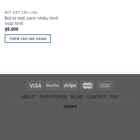
BÚT VIẾT CÁC LOẠI
Bút bi mực xanh nhiều hình
hoạt hình
₫
5,000
THÊM VÀO GIỎ HÀNG
ABOUT
OUR STORES
BLOG
CONTACT
FAQ
aistore