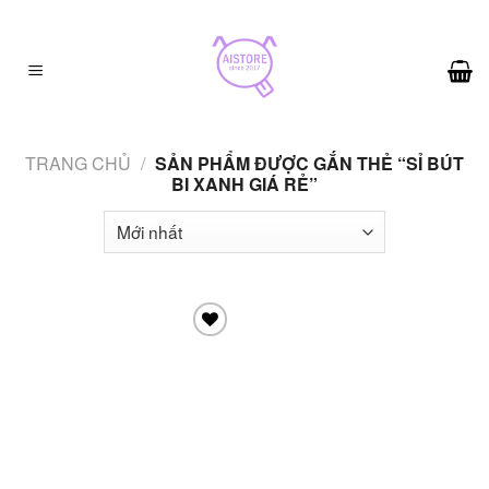
Skip
to
content
TRANG CHỦ
/
SẢN PHẨM ĐƯỢC GẮN THẺ “SỈ BÚT
BI XANH GIÁ RẺ”
Add to
wishlist