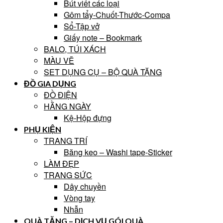
Bút viết các loại
Gôm tẩy-Chuốt-Thước-Compa
Sổ-Tập vở
Giấy note – Bookmark
BALO, TÚI XÁCH
MÀU VẼ
SET DỤNG CỤ – BỘ QUÀ TẶNG
ĐỒ GIA DỤNG
ĐỒ ĐIỆN
HẰNG NGÀY
Kệ-Hộp đựng
PHỤ KIỆN
TRANG TRÍ
Băng keo – Washi tape-Sticker
LÀM ĐẸP
TRANG SỨC
Dây chuyền
Vòng tay
Nhẫn
QUÀ TẶNG – DỊCH VỤ GÓI QUÀ