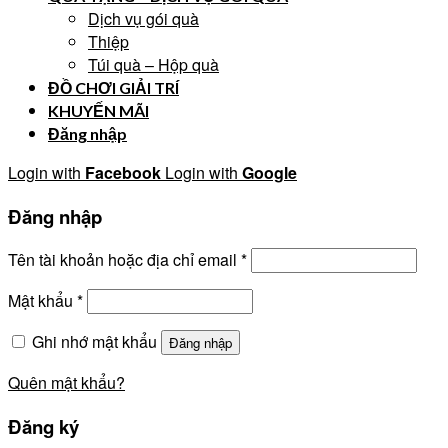
Dịch vụ gói quà
Thiệp
Túi quà – Hộp quà
ĐỒ CHƠI GIẢI TRÍ
KHUYẾN MÃI
Đăng nhập
Login with
Facebook
Login with
Google
Đăng nhập
Tên tài khoản hoặc địa chỉ email
*
Mật khẩu
*
Ghi nhớ mật khẩu
Đăng nhập
Quên mật khẩu?
Đăng ký