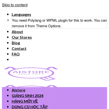
Skip to content
Languages
You need Polylang or WPML plugin for this to work. You can
remove it from Theme Options.
About
Our Stores
Blog
Contact
FAQ
Aistore
GIÁNG SINH 2024
HÀNG MỚI VỀ
DỤNG CỤ HỌC TẬP