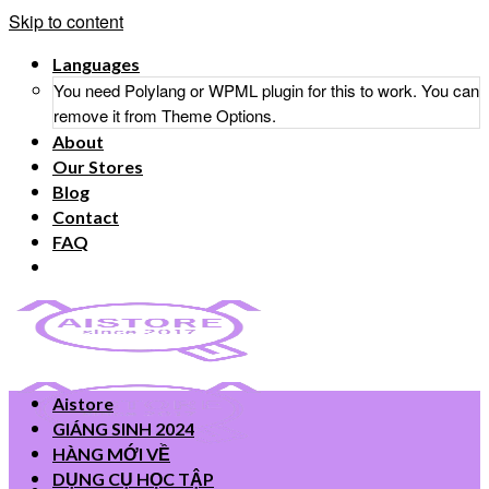
Skip to content
Languages
You need Polylang or WPML plugin for this to work. You can
remove it from Theme Options.
About
Our Stores
Blog
Contact
FAQ
Aistore
GIÁNG SINH 2024
HÀNG MỚI VỀ
DỤNG CỤ HỌC TẬP