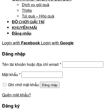
Dịch vụ gói quà
Thiệp
Túi quà – Hộp quà
ĐỒ CHƠI GIẢI TRÍ
KHUYẾN MÃI
Đăng nhập
Login with
Facebook
Login with
Google
Đăng nhập
Tên tài khoản hoặc địa chỉ email
*
Mật khẩu
*
Ghi nhớ mật khẩu
Đăng nhập
Quên mật khẩu?
Đăng ký