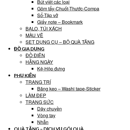
Bút viết các loại
Gôm tẩy-Chuốt-Thước-Compa
Sổ-Tập vở
Giấy note – Bookmark
BALO, TÚI XÁCH
MÀU VẼ
SET DỤNG CỤ – BỘ QUÀ TẶNG
ĐỒ GIA DỤNG
ĐỒ ĐIỆN
HẰNG NGÀY
Kệ-Hộp đựng
PHỤ KIỆN
TRANG TRÍ
Băng keo – Washi tape-Sticker
LÀM ĐẸP
TRANG SỨC
Dây chuyền
Vòng tay
Nhẫn
QUÀ TẶNG – DỊCH VỤ GÓI QUÀ