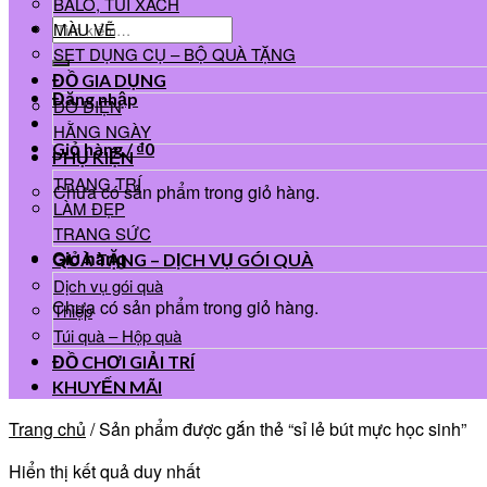
BALO, TÚI XÁCH
Tìm
MÀU VẼ
kiếm:
SET DỤNG CỤ – BỘ QUÀ TẶNG
ĐỒ GIA DỤNG
Đăng nhập
ĐỒ ĐIỆN
HẰNG NGÀY
Giỏ hàng /
₫
0
PHỤ KIỆN
TRANG TRÍ
Chưa có sản phẩm trong giỏ hàng.
LÀM ĐẸP
TRANG SỨC
Giỏ hàng
QUÀ TẶNG – DỊCH VỤ GÓI QUÀ
Dịch vụ gói quà
Chưa có sản phẩm trong giỏ hàng.
Thiệp
Túi quà – Hộp quà
ĐỒ CHƠI GIẢI TRÍ
KHUYẾN MÃI
Trang chủ
/
Sản phẩm được gắn thẻ “sỉ lẻ bút mực học sinh”
Hiển thị kết quả duy nhất