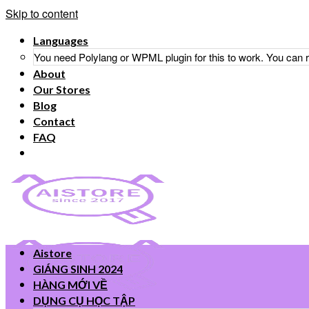
Skip to content
Languages
You need Polylang or WPML plugin for this to work. You can
About
Our Stores
Blog
Contact
FAQ
Aistore
GIÁNG SINH 2024
HÀNG MỚI VỀ
DỤNG CỤ HỌC TẬP