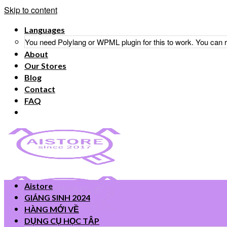
Skip to content
Languages
You need Polylang or WPML plugin for this to work. You can
About
Our Stores
Blog
Contact
FAQ
Aistore
GIÁNG SINH 2024
HÀNG MỚI VỀ
DỤNG CỤ HỌC TẬP