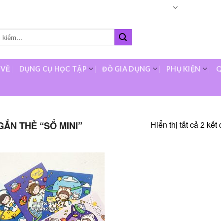
Languages
About
O
 VỀ
DỤNG CỤ HỌC TẬP
ĐỒ GIA DỤNG
PHỤ KIỆN
Q
Hiển thị tất cả 2 kết
ẮN THẺ “SỔ MINI”
Add to
wishlist