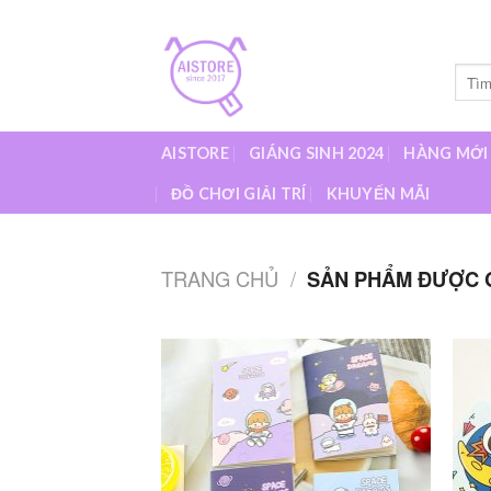
Skip
to
content
Tìm
kiếm:
AISTORE
GIÁNG SINH 2024
HÀNG MỚI
ĐỒ CHƠI GIẢI TRÍ
KHUYẾN MÃI
TRANG CHỦ
/
SẢN PHẨM ĐƯỢC G
Add to
wishlist