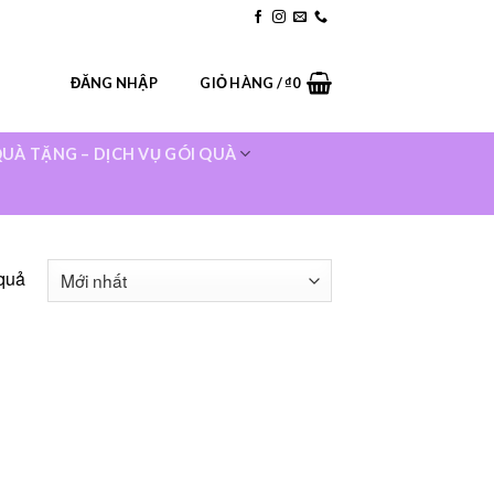
ur Stores
Blog
Contact
FAQ
ĐĂNG NHẬP
GIỎ HÀNG /
₫
0
UÀ TẶNG – DỊCH VỤ GÓI QUÀ
 quả