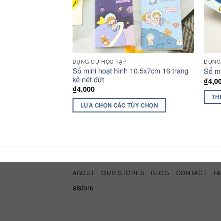
DỤNG CỤ HỌC TẬP
DỤNG
Sổ mini hoạt hình 10.5x7cm 16 trang
Sổ mi
kẻ nét đứt
₫
4,0
₫
4,000
TH
LỰA CHỌN CÁC TÙY CHỌN
ABOUT
OUR STORES
BLOG
CONTACT
F
aistore