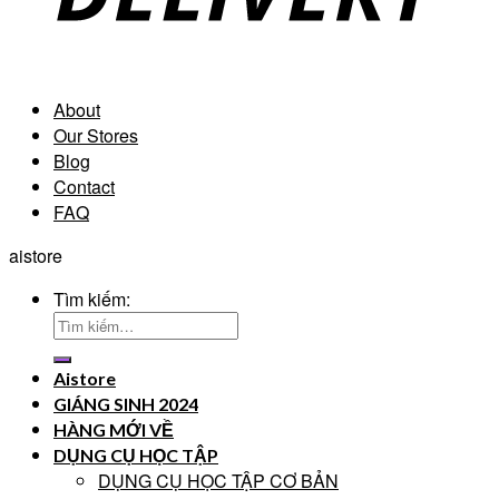
About
Our Stores
Blog
Contact
FAQ
aistore
Tìm kiếm:
Aistore
GIÁNG SINH 2024
HÀNG MỚI VỀ
DỤNG CỤ HỌC TẬP
DỤNG CỤ HỌC TẬP CƠ BẢN