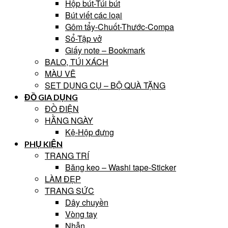
Hộp bút-Túi bút
Bút viết các loại
Gôm tẩy-Chuốt-Thước-Compa
Sổ-Tập vở
Giấy note – Bookmark
BALO, TÚI XÁCH
MÀU VẼ
SET DỤNG CỤ – BỘ QUÀ TẶNG
ĐỒ GIA DỤNG
ĐỒ ĐIỆN
HẰNG NGÀY
Kệ-Hộp đựng
PHỤ KIỆN
TRANG TRÍ
Băng keo – Washi tape-Sticker
LÀM ĐẸP
TRANG SỨC
Dây chuyền
Vòng tay
Nhẫn