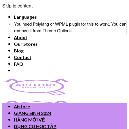
Skip to content
Languages
You need Polylang or WPML plugin for this to work. You can
remove it from Theme Options.
About
Our Stores
Blog
Contact
FAQ
Aistore
GIÁNG SINH 2024
HÀNG MỚI VỀ
DỤNG CỤ HỌC TẬP