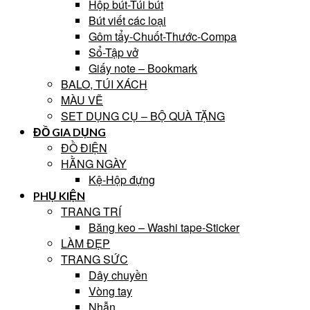
Hộp bút-Túi bút
Bút viết các loại
Gôm tẩy-Chuốt-Thước-Compa
Sổ-Tập vở
Giấy note – Bookmark
BALO, TÚI XÁCH
MÀU VẼ
SET DỤNG CỤ – BỘ QUÀ TẶNG
ĐỒ GIA DỤNG
ĐỒ ĐIỆN
HẰNG NGÀY
Kệ-Hộp đựng
PHỤ KIỆN
TRANG TRÍ
Băng keo – Washi tape-Sticker
LÀM ĐẸP
TRANG SỨC
Dây chuyền
Vòng tay
Nhẫn