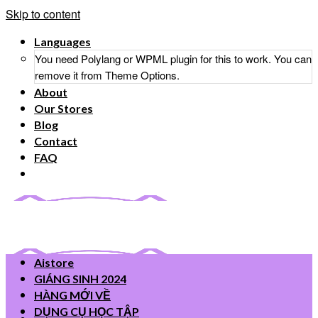
Skip to content
Languages
You need Polylang or WPML plugin for this to work. You can
remove it from Theme Options.
About
Our Stores
Blog
Contact
FAQ
Aistore
GIÁNG SINH 2024
HÀNG MỚI VỀ
DỤNG CỤ HỌC TẬP