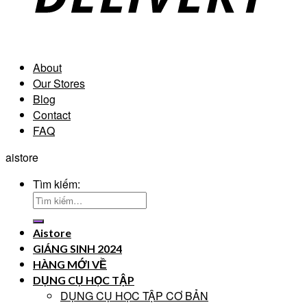
About
Our Stores
Blog
Contact
FAQ
aistore
Tìm kiếm:
Aistore
GIÁNG SINH 2024
HÀNG MỚI VỀ
DỤNG CỤ HỌC TẬP
DỤNG CỤ HỌC TẬP CƠ BẢN