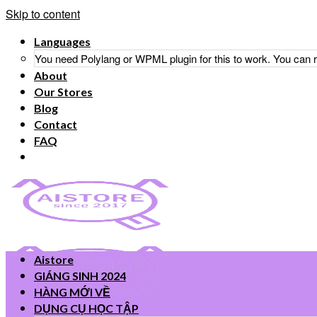
Skip to content
Languages
You need Polylang or WPML plugin for this to work. You can
About
Our Stores
Blog
Contact
FAQ
Aistore
GIÁNG SINH 2024
HÀNG MỚI VỀ
DỤNG CỤ HỌC TẬP