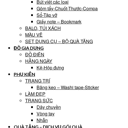
Bút viết các loại
Gôm tẩy-Chuốt-Thước-Compa
Sổ-Tập vở
Giấy note – Bookmark
BALO, TÚI XÁCH
MÀU VẼ
SET DỤNG CỤ – BỘ QUÀ TẶNG
ĐỒ GIA DỤNG
ĐỒ ĐIỆN
HẰNG NGÀY
Kệ-Hộp đựng
PHỤ KIỆN
TRANG TRÍ
Băng keo – Washi tape-Sticker
LÀM ĐẸP
TRANG SỨC
Dây chuyền
Vòng tay
Nhẫn
QUÀ TẶNG – DỊCH VỤ GÓI QUÀ