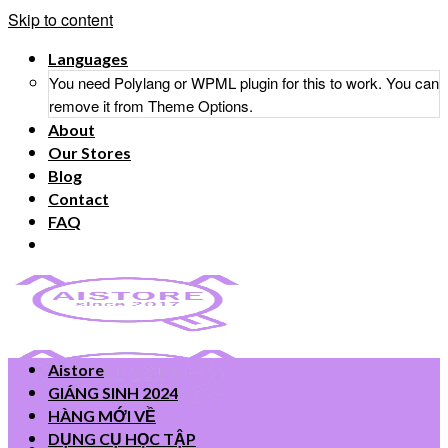
Skip to content
Languages
You need Polylang or WPML plugin for this to work. You can
remove it from Theme Options.
About
Our Stores
Blog
Contact
FAQ
Aistore
GIÁNG SINH 2024
HÀNG MỚI VỀ
DỤNG CỤ HỌC TẬP