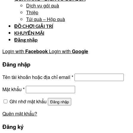
Dịch vụ gói quà
Thiệp
Túi quà – Hộp quà
ĐỒ CHƠI GIẢI TRÍ
KHUYẾN MÃI
Đăng nhập
Login with
Facebook
Login with
Google
Đăng nhập
Tên tài khoản hoặc địa chỉ email
*
Mật khẩu
*
Ghi nhớ mật khẩu
Đăng nhập
Quên mật khẩu?
Đăng ký