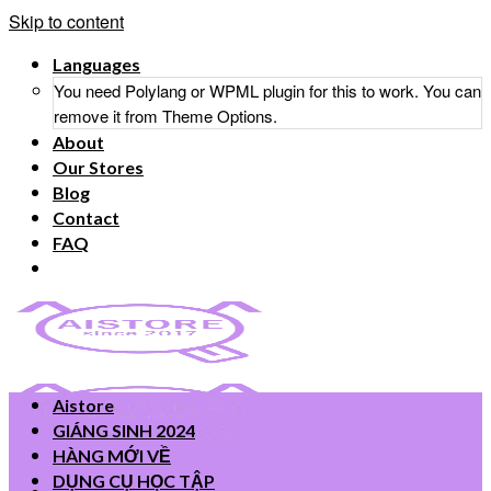
Skip to content
Languages
You need Polylang or WPML plugin for this to work. You can
remove it from Theme Options.
About
Our Stores
Blog
Contact
FAQ
Aistore
GIÁNG SINH 2024
HÀNG MỚI VỀ
DỤNG CỤ HỌC TẬP