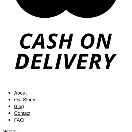
About
Our Stores
Blog
Contact
FAQ
aistore