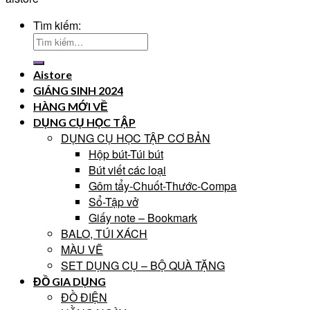
Tìm kiếm:
Aistore
GIÁNG SINH 2024
HÀNG MỚI VỀ
DỤNG CỤ HỌC TẬP
DỤNG CỤ HỌC TẬP CƠ BẢN
Hộp bút-Túi bút
Bút viết các loại
Gôm tẩy-Chuốt-Thước-Compa
Sổ-Tập vở
Giấy note – Bookmark
BALO, TÚI XÁCH
MÀU VẼ
SET DỤNG CỤ – BỘ QUÀ TẶNG
ĐỒ GIA DỤNG
ĐỒ ĐIỆN