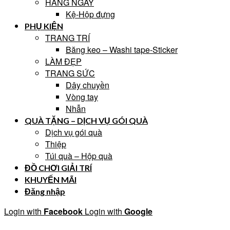
HẰNG NGÀY
Kệ-Hộp đựng
PHỤ KIỆN
TRANG TRÍ
Băng keo – Washi tape-Sticker
LÀM ĐẸP
TRANG SỨC
Dây chuyền
Vòng tay
Nhẫn
QUÀ TẶNG – DỊCH VỤ GÓI QUÀ
Dịch vụ gói quà
Thiệp
Túi quà – Hộp quà
ĐỒ CHƠI GIẢI TRÍ
KHUYẾN MÃI
Đăng nhập
Login with
Facebook
Login with
Google