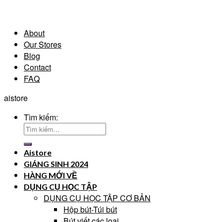
About
Our Stores
Blog
Contact
FAQ
aistore
Tìm kiếm:
Aistore
GIÁNG SINH 2024
HÀNG MỚI VỀ
DỤNG CỤ HỌC TẬP
DỤNG CỤ HỌC TẬP CƠ BẢN
Hộp bút-Túi bút
Bút viết các loại