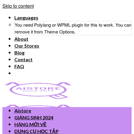
Skip to content
Languages
You need Polylang or WPML plugin for this to work. You can
remove it from Theme Options.
About
Our Stores
Blog
Contact
FAQ
Aistore
GIÁNG SINH 2024
HÀNG MỚI VỀ
DỤNG CỤ HỌC TẬP