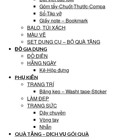
Gôm tẩy-Chuốt-Thước-Compa
Sổ-Tập vở
Giấy note – Bookmark
BALO, TÚI XÁCH
MÀU VẼ
SET DỤNG CỤ – BỘ QUÀ TẶNG
ĐỒ GIA DỤNG
ĐỒ ĐIỆN
HẰNG NGÀY
Kệ-Hộp đựng
PHỤ KIỆN
TRANG TRÍ
Băng keo – Washi tape-Sticker
LÀM ĐẸP
TRANG SỨC
Dây chuyền
Vòng tay
Nhẫn
QUÀ TẶNG – DỊCH VỤ GÓI QUÀ