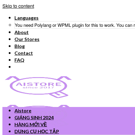
Skip to content
Languages
You need Polylang or WPML plugin for this to work. You can
About
Our Stores
Blog
Contact
FAQ
Aistore
GIÁNG SINH 2024
HÀNG MỚI VỀ
DỤNG CỤ HỌC TẬP