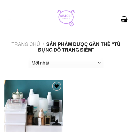
Skip
to
content
TRANG CHỦ
/
SẢN PHẨM ĐƯỢC GẮN THẺ “TỦ
ĐỰNG ĐỒ TRANG ĐIỂM”
Add to
wishlist