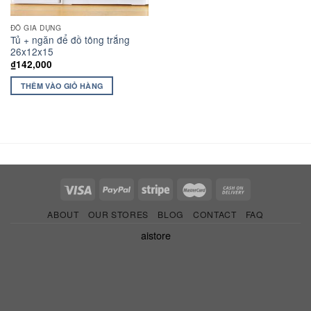
ĐỒ GIA DỤNG
Tủ + ngăn để đồ tông trắng
26x12x15
₫
142,000
THÊM VÀO GIỎ HÀNG
ABOUT
OUR STORES
BLOG
CONTACT
FAQ
aistore