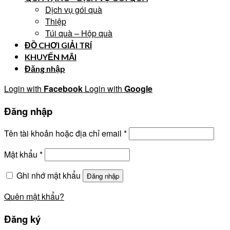
Dịch vụ gói quà
Thiệp
Túi quà – Hộp quà
ĐỒ CHƠI GIẢI TRÍ
KHUYẾN MÃI
Đăng nhập
Login with
Facebook
Login with
Google
Đăng nhập
Tên tài khoản hoặc địa chỉ email
*
Mật khẩu
*
Ghi nhớ mật khẩu
Đăng nhập
Quên mật khẩu?
Đăng ký