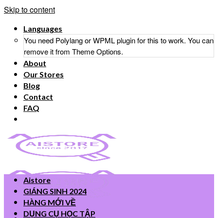
Skip to content
Languages
You need Polylang or WPML plugin for this to work. You can
remove it from Theme Options.
About
Our Stores
Blog
Contact
FAQ
Aistore
GIÁNG SINH 2024
HÀNG MỚI VỀ
DỤNG CỤ HỌC TẬP