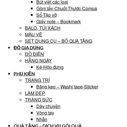
Bút viết các loại
Gôm tẩy-Chuốt-Thước-Compa
Sổ-Tập vở
Giấy note – Bookmark
BALO, TÚI XÁCH
MÀU VẼ
SET DỤNG CỤ – BỘ QUÀ TẶNG
ĐỒ GIA DỤNG
ĐỒ ĐIỆN
HẰNG NGÀY
Kệ-Hộp đựng
PHỤ KIỆN
TRANG TRÍ
Băng keo – Washi tape-Sticker
LÀM ĐẸP
TRANG SỨC
Dây chuyền
Vòng tay
Nhẫn
QUÀ TẶNG – DỊCH VỤ GÓI QUÀ