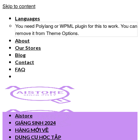
Skip to content
Languages
You need Polylang or WPML plugin for this to work. You can
remove it from Theme Options.
About
Our Stores
Blog
Contact
FAQ
Aistore
GIÁNG SINH 2024
HÀNG MỚI VỀ
DỤNG CỤ HỌC TẬP