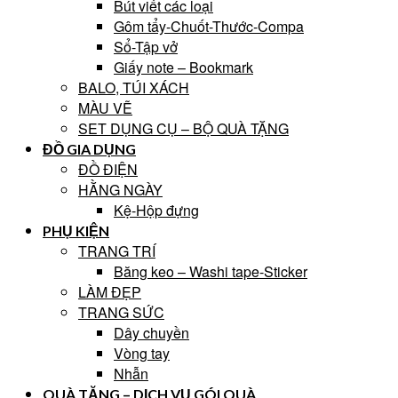
Bút viết các loại
Gôm tẩy-Chuốt-Thước-Compa
Sổ-Tập vở
Giấy note – Bookmark
BALO, TÚI XÁCH
MÀU VẼ
SET DỤNG CỤ – BỘ QUÀ TẶNG
ĐỒ GIA DỤNG
ĐỒ ĐIỆN
HẰNG NGÀY
Kệ-Hộp đựng
PHỤ KIỆN
TRANG TRÍ
Băng keo – Washi tape-Sticker
LÀM ĐẸP
TRANG SỨC
Dây chuyền
Vòng tay
Nhẫn
QUÀ TẶNG – DỊCH VỤ GÓI QUÀ