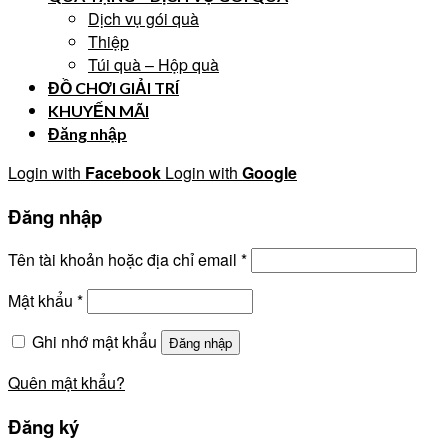
Dịch vụ gói quà
Thiệp
Túi quà – Hộp quà
ĐỒ CHƠI GIẢI TRÍ
KHUYẾN MÃI
Đăng nhập
Login with
Facebook
Login with
Google
Đăng nhập
Tên tài khoản hoặc địa chỉ email
*
Mật khẩu
*
Ghi nhớ mật khẩu
Đăng nhập
Quên mật khẩu?
Đăng ký