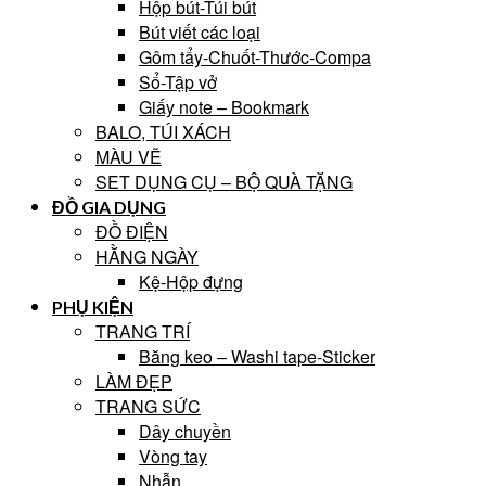
Hộp bút-Túi bút
Bút viết các loại
Gôm tẩy-Chuốt-Thước-Compa
Sổ-Tập vở
Giấy note – Bookmark
BALO, TÚI XÁCH
MÀU VẼ
SET DỤNG CỤ – BỘ QUÀ TẶNG
ĐỒ GIA DỤNG
ĐỒ ĐIỆN
HẰNG NGÀY
Kệ-Hộp đựng
PHỤ KIỆN
TRANG TRÍ
Băng keo – Washi tape-Sticker
LÀM ĐẸP
TRANG SỨC
Dây chuyền
Vòng tay
Nhẫn