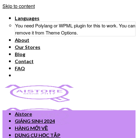
Skip to content
Languages
You need Polylang or WPML plugin for this to work. You can
remove it from Theme Options.
About
Our Stores
Blog
Contact
FAQ
Aistore
GIÁNG SINH 2024
HÀNG MỚI VỀ
DỤNG CỤ HỌC TẬP