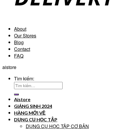
About
Our Stores
Blog
Contact
FAQ
aistore
Tìm kiếm:
Aistore
GIÁNG SINH 2024
HÀNG MỚI VỀ
DỤNG CỤ HỌC TẬP
DỤNG CỤ HỌC TẬP CƠ BẢN