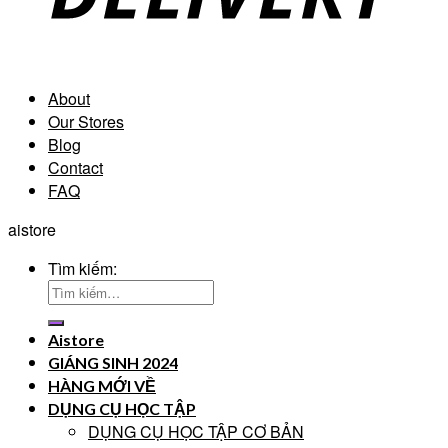
About
Our Stores
Blog
Contact
FAQ
aistore
Tìm kiếm:
Aistore
GIÁNG SINH 2024
HÀNG MỚI VỀ
DỤNG CỤ HỌC TẬP
DỤNG CỤ HỌC TẬP CƠ BẢN