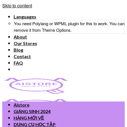
Skip to content
Languages
You need Polylang or WPML plugin for this to work. You can
remove it from Theme Options.
About
Our Stores
Blog
Contact
FAQ
Aistore
GIÁNG SINH 2024
HÀNG MỚI VỀ
DỤNG CỤ HỌC TẬP