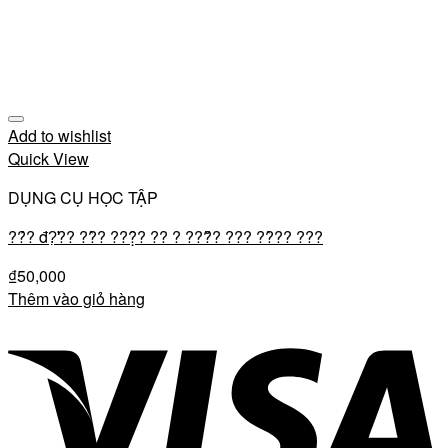
Add to wishlist
Quick View
DỤNG CỤ HỌC TẬP
??́? đ?̛̣?? ??̀? ???̣̂? ?? ? ???̆? ??? ??̀?? ???
₫
50,000
Thêm vào giỏ hàng