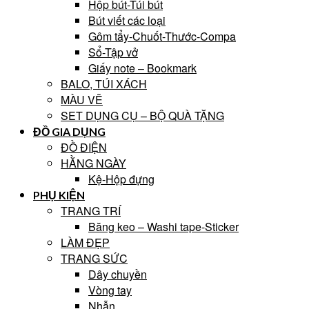
Hộp bút-Túi bút
Bút viết các loại
Gôm tẩy-Chuốt-Thước-Compa
Sổ-Tập vở
Giấy note – Bookmark
BALO, TÚI XÁCH
MÀU VẼ
SET DỤNG CỤ – BỘ QUÀ TẶNG
ĐỒ GIA DỤNG
ĐỒ ĐIỆN
HẰNG NGÀY
Kệ-Hộp đựng
PHỤ KIỆN
TRANG TRÍ
Băng keo – Washi tape-Sticker
LÀM ĐẸP
TRANG SỨC
Dây chuyền
Vòng tay
Nhẫn