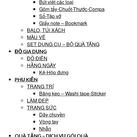
Bút viết các loại
Gôm tẩy-Chuốt-Thước-Compa
Sổ-Tập vở
Giấy note – Bookmark
BALO, TÚI XÁCH
MÀU VẼ
SET DỤNG CỤ – BỘ QUÀ TẶNG
ĐỒ GIA DỤNG
ĐỒ ĐIỆN
HẰNG NGÀY
Kệ-Hộp đựng
PHỤ KIỆN
TRANG TRÍ
Băng keo – Washi tape-Sticker
LÀM ĐẸP
TRANG SỨC
Dây chuyền
Vòng tay
Nhẫn
QUÀ TẶNG – DỊCH VỤ GÓI QUÀ