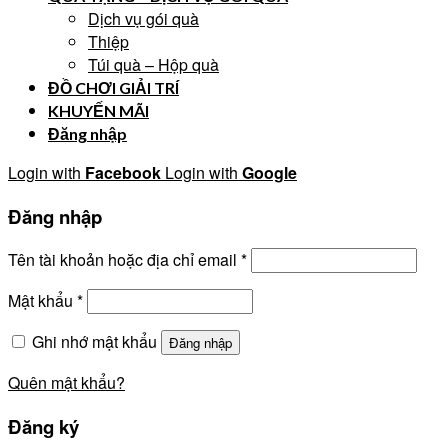
Dịch vụ gói quà
Thiệp
Túi quà – Hộp quà
ĐỒ CHƠI GIẢI TRÍ
KHUYẾN MÃI
Đăng nhập
Login with
Facebook
Login with
Google
Đăng nhập
Tên tài khoản hoặc địa chỉ email
*
Mật khẩu
*
Ghi nhớ mật khẩu
Đăng nhập
Quên mật khẩu?
Đăng ký