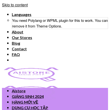
Skip to content
Languages
You need Polylang or WPML plugin for this to work. You can
remove it from Theme Options.
About
Our Stores
Blog
Contact
FAQ
Aistore
GIÁNG SINH 2024
HÀNG MỚI VỀ
DỤNG CỤ HỌC TẬP