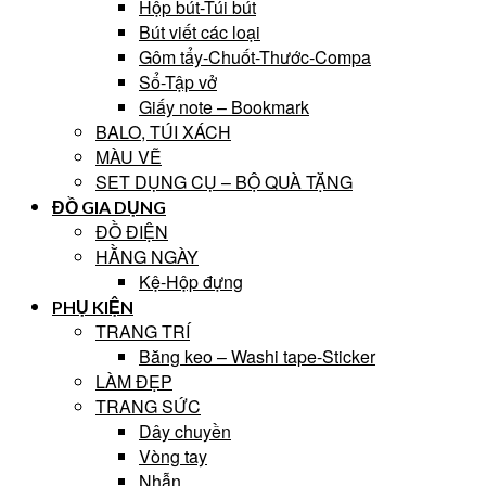
Hộp bút-Túi bút
Bút viết các loại
Gôm tẩy-Chuốt-Thước-Compa
Sổ-Tập vở
Giấy note – Bookmark
BALO, TÚI XÁCH
MÀU VẼ
SET DỤNG CỤ – BỘ QUÀ TẶNG
ĐỒ GIA DỤNG
ĐỒ ĐIỆN
HẰNG NGÀY
Kệ-Hộp đựng
PHỤ KIỆN
TRANG TRÍ
Băng keo – Washi tape-Sticker
LÀM ĐẸP
TRANG SỨC
Dây chuyền
Vòng tay
Nhẫn