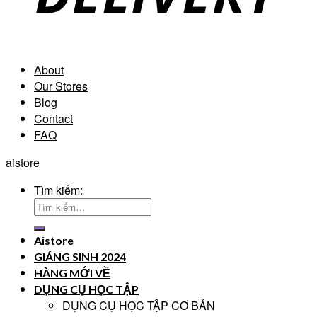
About
Our Stores
Blog
Contact
FAQ
aistore
Tìm kiếm:
Aistore
GIÁNG SINH 2024
HÀNG MỚI VỀ
DỤNG CỤ HỌC TẬP
DỤNG CỤ HỌC TẬP CƠ BẢN