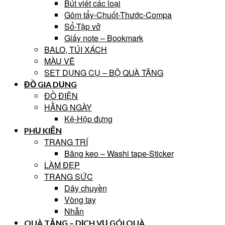
Bút viết các loại
Gôm tẩy-Chuốt-Thước-Compa
Sổ-Tập vở
Giấy note – Bookmark
BALO, TÚI XÁCH
MÀU VẼ
SET DỤNG CỤ – BỘ QUÀ TẶNG
ĐỒ GIA DỤNG
ĐỒ ĐIỆN
HẰNG NGÀY
Kệ-Hộp đựng
PHỤ KIỆN
TRANG TRÍ
Băng keo – Washi tape-Sticker
LÀM ĐẸP
TRANG SỨC
Dây chuyền
Vòng tay
Nhẫn
QUÀ TẶNG – DỊCH VỤ GÓI QUÀ