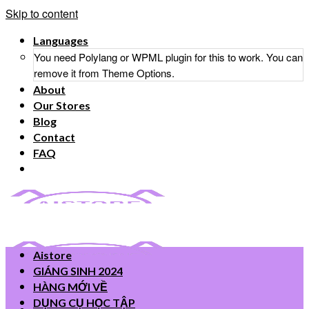
Skip to content
Languages
You need Polylang or WPML plugin for this to work. You can
remove it from Theme Options.
About
Our Stores
Blog
Contact
FAQ
Aistore
GIÁNG SINH 2024
HÀNG MỚI VỀ
DỤNG CỤ HỌC TẬP