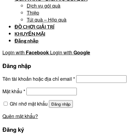
Dịch vụ gói quà
Thiệp
Túi quà – Hộp quà
ĐỒ CHƠI GIẢI TRÍ
KHUYẾN MÃI
Đăng nhập
Login with
Facebook
Login with
Google
Đăng nhập
Tên tài khoản hoặc địa chỉ email
*
Mật khẩu
*
Ghi nhớ mật khẩu
Đăng nhập
Quên mật khẩu?
Đăng ký