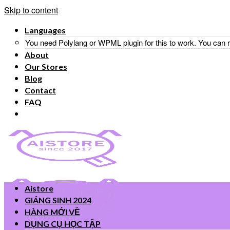
Skip to content
Languages
You need Polylang or WPML plugin for this to work. You can
About
Our Stores
Blog
Contact
FAQ
Aistore
GIÁNG SINH 2024
HÀNG MỚI VỀ
DỤNG CỤ HỌC TẬP