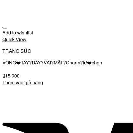
Add to wishlist
Quick View
TRANG SỨC
VÒNG❤️TAY?DÂY?VẢI?MẶT?Charm?tự❤️chọn
₫
15,000
Thêm vào giỏ hàng