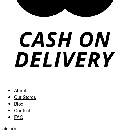
About
Our Stores
Blog
Contact
FAQ
aistore