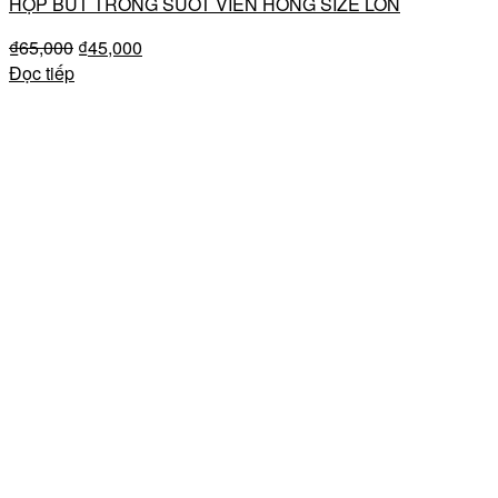
HỘP BÚT TRONG SUỐT VIỀN HỒNG SIZE LỚN
₫
65,000
₫
45,000
Đọc tiếp