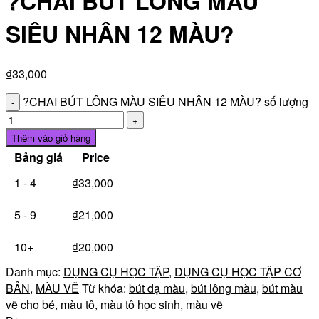
?CHAI BÚT LÔNG MÀU
SIÊU NHÂN 12 MÀU?
₫
33,000
?CHAI BÚT LÔNG MÀU SIÊU NHÂN 12 MÀU? số lượng
Thêm vào giỏ hàng
Bảng giá
Price
1 - 4
₫
33,000
5 - 9
₫
21,000
10+
₫
20,000
Danh mục:
DỤNG CỤ HỌC TẬP
,
DỤNG CỤ HỌC TẬP CƠ
BẢN
,
MÀU VẼ
Từ khóa:
bút dạ màu
,
bút lông màu
,
bút màu
vẽ cho bé
,
màu tô
,
màu tô học sinh
,
màu vẽ