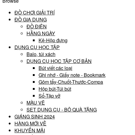
Browse
ĐỒ CHƠI GIẢI TRÍ
ĐỒ GIA DỤNG
ĐỒ ĐIỆN
HẰNG NGÀY
Kệ-Hộp đựng
DỤNG CỤ HỌC TẬP
Balo, túi xách
DỤNG CỤ HỌC TẬP CƠ BẢN
Bút viết các loại
Ghi nhớ - Giấy note - Bookmark
Gôm tẩy-Chuốt-Thước-Compa
Hộp bút-Túi bút
Sổ-Tập vở
MÀU VẼ
SET DỤNG CỤ - BÔ QUÀ TẶNG
GIÁNG SINH 2024
HÀNG MỚI VỀ
KHUYẾN MÃI