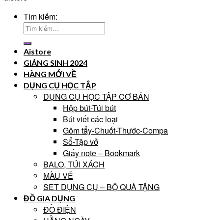
Tìm kiếm:
Aistore
GIÁNG SINH 2024
HÀNG MỚI VỀ
DỤNG CỤ HỌC TẬP
DỤNG CỤ HỌC TẬP CƠ BẢN
Hộp bút-Túi bút
Bút viết các loại
Gôm tẩy-Chuốt-Thước-Compa
Sổ-Tập vở
Giấy note – Bookmark
BALO, TÚI XÁCH
MÀU VẼ
SET DỤNG CỤ – BỘ QUÀ TẶNG
ĐỒ GIA DỤNG
ĐỒ ĐIỆN