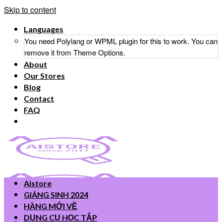
Skip to content
Languages
You need Polylang or WPML plugin for this to work. You can
remove it from Theme Options.
About
Our Stores
Blog
Contact
FAQ
Aistore
GIÁNG SINH 2024
HÀNG MỚI VỀ
DỤNG CỤ HỌC TẬP