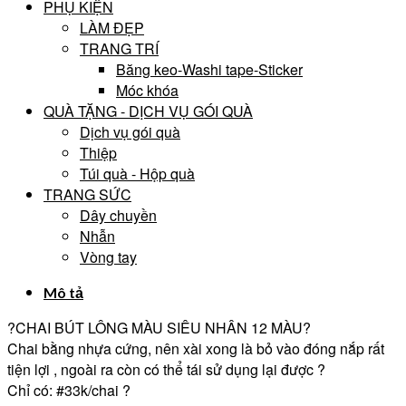
PHỤ KIỆN
LÀM ĐẸP
TRANG TRÍ
Băng keo-Washi tape-Sticker
Móc khóa
QUÀ TẶNG - DỊCH VỤ GÓI QUÀ
Dịch vụ gói quà
Thiệp
Túi quà - Hộp quà
TRANG SỨC
Dây chuyền
Nhẫn
Vòng tay
Mô tả
?CHAI BÚT LÔNG MÀU SIÊU NHÂN 12 MÀU?
Chai bằng nhựa cứng, nên xài xong là bỏ vào đóng nắp rất
tiện lợi , ngoài ra còn có thể tái sử dụng lại được ?
Chỉ có:
#33k
/chai ?