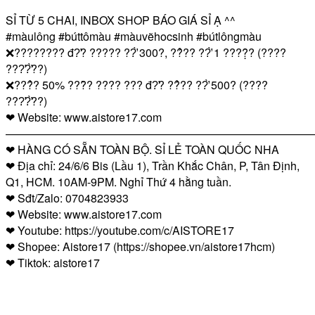
SỈ TỪ 5 CHAI, INBOX SHOP BÁO GIÁ SỈ Ạ ^^
#màulông
#búttômàu
#màuvẽhocsinh
#bútlôngmàu
❌???????? đ?̛? ????? ??̛̀ 300?, ??̉?? ??̛̀ 1 ????̣̂? (????
???̛?̛̀??)
❌???̉? 50% ???̂̀? ???? ??? đ?̛? ??̉?? ??̛̀ 500? (????
???̛?̛̀??)
❤ Website: www.aistore17.com
————————————————————————————
❤ HÀNG CÓ SẴN TOÀN BỘ. SỈ LẺ TOÀN QUỐC NHA
❤ Địa chỉ: 24/6/6 Bis (Lầu 1), Trần Khắc Chân, P, Tân Định,
Q1, HCM. 10AM-9PM. Nghỉ Thứ 4 hằng tuần.
❤ Sđt/Zalo: 0704823933
❤ Website: www.aistore17.com
❤ Youtube: https://youtube.com/c/AISTORE17
❤ Shopee: Aistore17 (https://shopee.vn/aistore17hcm)
❤ Tiktok: aistore17