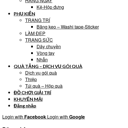
HẰNG NGÀY
Kệ-Hộp đựng
PHỤ KIỆN
TRANG TRÍ
Băng keo – Washi tape-Sticker
LÀM ĐẸP
TRANG SỨC
Dây chuyền
Vòng tay
Nhẫn
QUÀ TẶNG – DỊCH VỤ GÓI QUÀ
Dịch vụ gói quà
Thiệp
Túi quà – Hộp quà
ĐỒ CHƠI GIẢI TRÍ
KHUYẾN MÃI
Đăng nhập
Login with
Facebook
Login with
Google