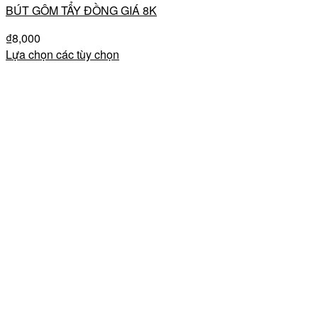
BÚT GÔM TẨY ĐỒNG GIÁ 8K
₫
8,000
Lựa chọn các tùy chọn