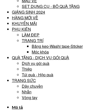
MÀU VẼ
SET DỤNG CỤ - BÔ QUÀ TẶNG
GIÁNG SINH 2024
HÀNG MỚI VỀ
KHUYẾN MÃI
PHỤ KIỆN
LÀM ĐẸP
TRANG TRÍ
Băng keo-Washi tape-Sticker
Móc khóa
QUÀ TẶNG - DỊCH VỤ GÓI QUÀ
Dịch vụ gói quà
Thiệp
Túi quà - Hộp quà
TRANG SỨC
Dây chuyền
Nhẫn
Vòng tay
Mô tả