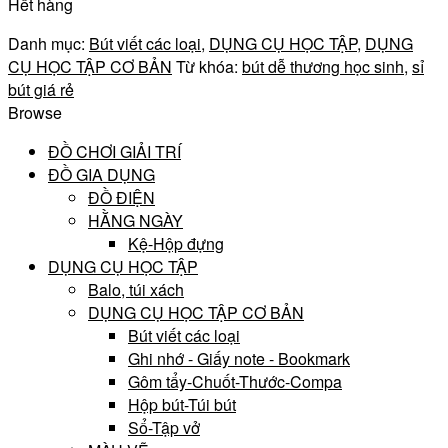
Hết hàng
Danh mục:
Bút viết các loại
,
DỤNG CỤ HỌC TẬP
,
DỤNG
CỤ HỌC TẬP CƠ BẢN
Từ khóa:
bút dễ thương học sinh
,
sỉ
bút giá rẻ
Browse
ĐỒ CHƠI GIẢI TRÍ
ĐỒ GIA DỤNG
ĐỒ ĐIỆN
HẰNG NGÀY
Kệ-Hộp đựng
DỤNG CỤ HỌC TẬP
Balo, túi xách
DỤNG CỤ HỌC TẬP CƠ BẢN
Bút viết các loại
Ghi nhớ - Giấy note - Bookmark
Gôm tẩy-Chuốt-Thước-Compa
Hộp bút-Túi bút
Sổ-Tập vở