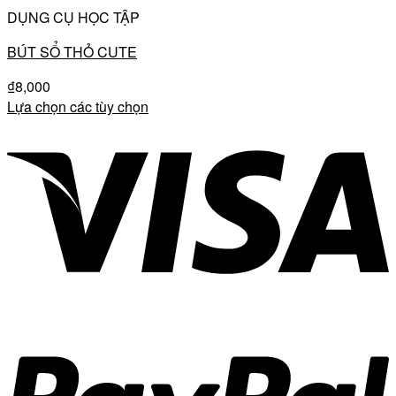
DỤNG CỤ HỌC TẬP
BÚT SỔ THỎ CUTE
₫
8,000
Lựa chọn các tùy chọn