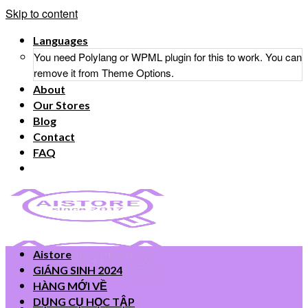
Skip to content
Languages
You need Polylang or WPML plugin for this to work. You can
remove it from Theme Options.
About
Our Stores
Blog
Contact
FAQ
Aistore
GIÁNG SINH 2024
HÀNG MỚI VỀ
DỤNG CỤ HỌC TẬP