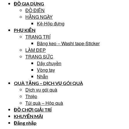
ĐỒ GIA DỤNG
ĐỒ ĐIỆN
HẰNG NGÀY
Kệ-Hộp đựng
PHỤ KIỆN
TRANG TRÍ
Băng keo – Washi tape-Sticker
LÀM ĐẸP
TRANG SỨC
Dây chuyền
Vòng tay
Nhẫn
QUÀ TẶNG – DỊCH VỤ GÓI QUÀ
Dịch vụ gói quà
Thiệp
Túi quà – Hộp quà
ĐỒ CHƠI GIẢI TRÍ
KHUYẾN MÃI
Đăng nhập