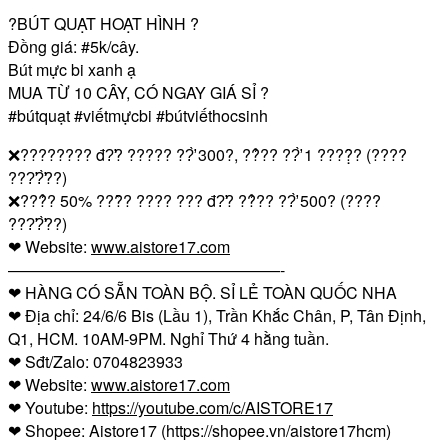
?
BÚT QUẠT HOẠT HÌNH
?
Đồng giá:
#5k
/cây.
Bút mực bi xanh ạ
MUA TỪ 10 CÂY, CÓ NGAY GIÁ SỈ
?
#bútquạt
#viếtmựcbi
#bútviếthocsinh
❌
???????? đ?̛? ????? ??̛̀ 300?, ??̉?? ??̛̀ 1 ????̣̂? (????
???̛?̛̀??)
❌
???̉? 50% ???̂̀? ???? ??? đ?̛? ??̉?? ??̛̀ 500? (????
???̛?̛̀??)
❤
Website:
www.aistore17.com
—————————————————-
❤
HÀNG CÓ SẴN TOÀN BỘ. SỈ LẺ TOÀN QUỐC NHA
❤
Địa chỉ: 24/6/6 Bis (Lầu 1), Trần Khắc Chân, P, Tân Định,
Q1, HCM. 10AM-9PM. Nghỉ Thứ 4 hằng tuần.
❤
Sđt/Zalo: 0704823933
❤
Website:
www.aistore17.com
❤
Youtube:
https://youtube.com/c/AISTORE17
❤
Shopee: Aistore17 (https://shopee.vn/aistore17hcm)