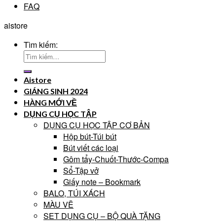
FAQ
aistore
Tìm kiếm:
Aistore
GIÁNG SINH 2024
HÀNG MỚI VỀ
DỤNG CỤ HỌC TẬP
DỤNG CỤ HỌC TẬP CƠ BẢN
Hộp bút-Túi bút
Bút viết các loại
Gôm tẩy-Chuốt-Thước-Compa
Sổ-Tập vở
Giấy note – Bookmark
BALO, TÚI XÁCH
MÀU VẼ
SET DỤNG CỤ – BỘ QUÀ TẶNG