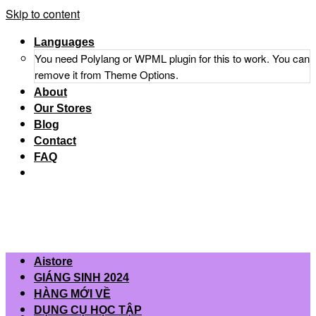
Skip to content
Languages
You need Polylang or WPML plugin for this to work. You can
remove it from Theme Options.
About
Our Stores
Blog
Contact
FAQ
Aistore
GIÁNG SINH 2024
HÀNG MỚI VỀ
DỤNG CỤ HỌC TẬP