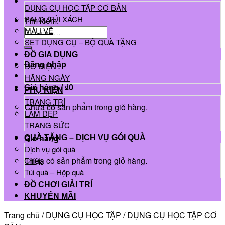
DỤNG CỤ HỌC TẬP CƠ BẢN
BALO, TÚI XÁCH
Tìm kiếm:
MÀU VẼ
SET DỤNG CỤ – BỘ QUÀ TẶNG
ĐỒ GIA DỤNG
Đăng nhập
ĐỒ ĐIỆN
HẰNG NGÀY
Giỏ hàng /
₫
0
PHỤ KIỆN
TRANG TRÍ
Chưa có sản phẩm trong giỏ hàng.
LÀM ĐẸP
TRANG SỨC
QUÀ TẶNG – DỊCH VỤ GÓI QUÀ
Giỏ hàng
Dịch vụ gói quà
Chưa có sản phẩm trong giỏ hàng.
Thiệp
Túi quà – Hộp quà
ĐỒ CHƠI GIẢI TRÍ
KHUYẾN MÃI
Trang chủ
/
DỤNG CỤ HỌC TẬP
/
DỤNG CỤ HỌC TẬP CƠ